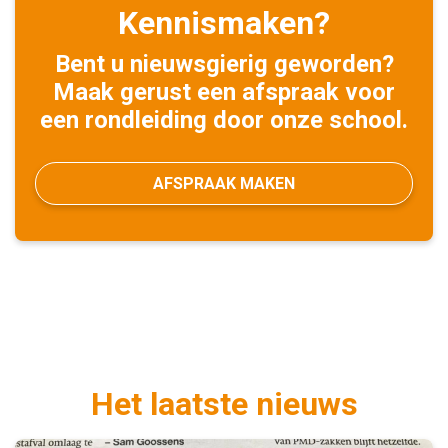
Kennismaken?
Bent u nieuwsgierig geworden?
Maak gerust een afspraak voor
een rondleiding door onze school.
AFSPRAAK MAKEN
Het laatste nieuws