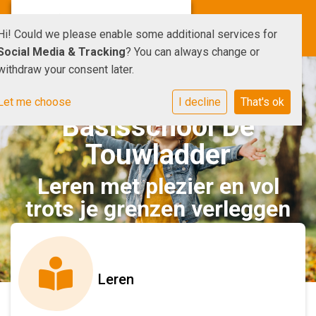
Hi! Could we please enable some additional services for
Social Media & Tracking
? You can always change or
withdraw your consent later.
Let me choose
I decline
That's ok
Basisschool De
Touwladder
Leren met plezier en vol
trots je grenzen verleggen
Leren