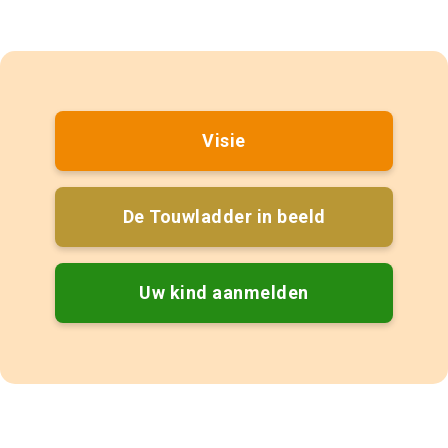
Visie
De Touwladder in beeld
Uw kind aanmelden