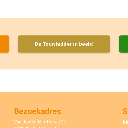
De Touwladder in beeld
Bezoekadres
S
Van den Kerkhoffstraat 27
M