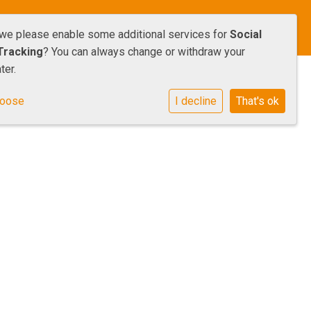
Samenwerken
Informatie
Contact
 we please enable some additional services for
Social
Tracking
? You can always change or withdraw your
ter.
hoose
I decline
That's ok