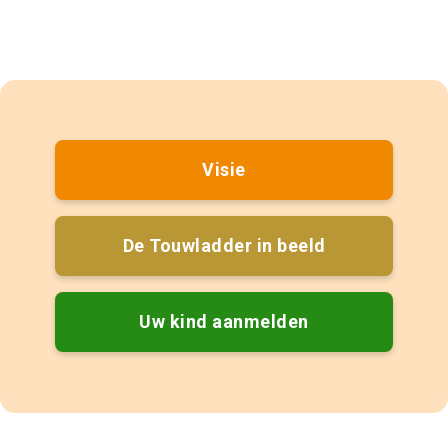
Visie
De Touwladder in beeld
Uw kind aanmelden