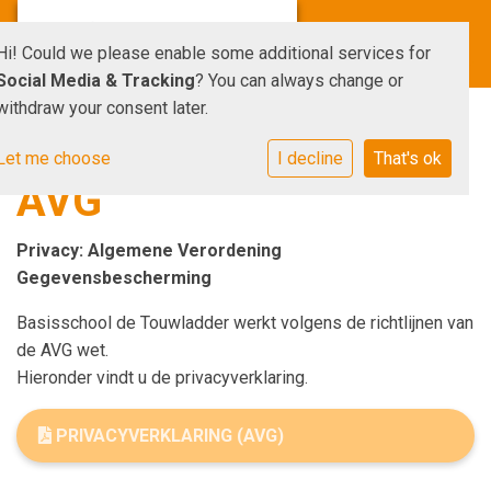
Hi! Could we please enable some additional services for
Social Media & Tracking
? You can always change or
withdraw your consent later.
Let me choose
I decline
That's ok
AVG
Privacy: Algemene Verordening
Gegevensbescherming
Basisschool de Touwladder werkt volgens de richtlijnen van
de AVG wet.
Hieronder vindt u de privacyverklaring.
PRIVACYVERKLARING (AVG)